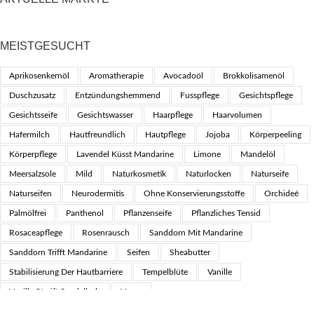
MEISTGESUCHT
Aprikosenkernöl
Aromatherapie
Avocadoöl
Brokkolisamenöl
Duschzusatz
Entzündungshemmend
Fusspflege
Gesichtspflege
Gesichtsseife
Gesichtswasser
Haarpflege
Haarvolumen
Hafermilch
Hautfreundlich
Hautpflege
Jojoba
Körperpeeling
Körperpflege
Lavendel Küsst Mandarine
Limone
Mandelöl
Meersalzsole
Mild
Naturkosmetik
Naturlocken
Naturseife
Naturseifen
Neurodermitis
Ohne Konservierungsstoffe
Orchideé
Palmölfrei
Panthenol
Pflanzenseife
Pflanzliches Tensid
Rosaceapflege
Rosenrausch
Sanddorn Mit Mandarine
Sanddorn Trifft Mandarine
Seifen
Sheabutter
Stabilisierung Der Hautbarriere
Tempelblüte
Vanille
Vanille Streift Sandelholz
Vegan