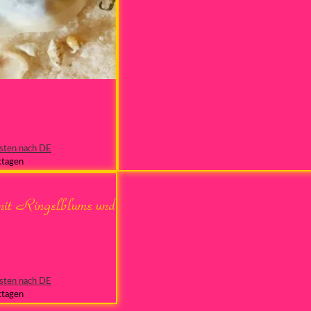
sten nach DE
ktagen
mit Ringelblume und
sten nach DE
ktagen