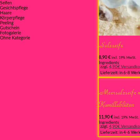
Seifen
Gesichtspflege
Haare
Körperpflege
Peeling
Gutschein
Fotogalerie
Ohne Kategorie
Soleseife
8,90
€
incl. 19% MwSt.
Ingredients
zzgl.
4,90€ Versandko
Lieferzeit:
in 6-8 Wer
Meersalzseife 
Kamilleblüten
11,90
€
incl. 19% MwSt.
Ingredients
zzgl.
4,90€ Versandko
Lieferzeit:
in 4-6 Wer