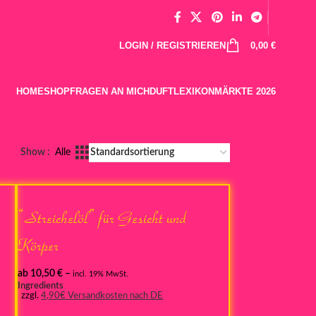
LOGIN / REGISTRIEREN
0,00
€
HOME
SHOP
FRAGEN AN MICH
DUFTLEXIKON
MÄRKTE 2026
Show
Alle
“Streichelöl” für Gesicht und
Körper
ab
10,50
€
–
incl. 19% MwSt.
Ingredients
zzgl.
4,90€ Versandkosten nach DE