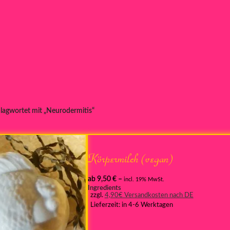
lagwortet mit „Neurodermitis“
Körpermilch (vegan)
ab
9,50
€
–
incl. 19% MwSt.
Ingredients
zzgl.
4,90€ Versandkosten nach DE
Lieferzeit:
in 4-6 Werktagen