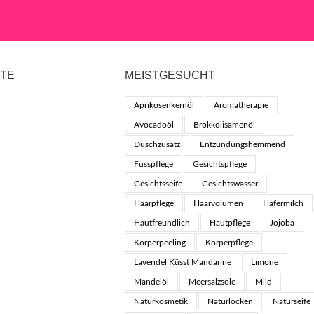
KTE
MEISTGESUCHT
Aprikosenkernöl
Aromatherapie
Avocadoöl
Brokkolisamenöl
Duschzusatz
Entzündungshemmend
Fusspflege
Gesichtspflege
Gesichtsseife
Gesichtswasser
Haarpflege
Haarvolumen
Hafermilch
Hautfreundlich
Hautpflege
Jojoba
Körperpeeling
Körperpflege
Lavendel Küsst Mandarine
Limone
Mandelöl
Meersalzsole
Mild
Naturkosmetik
Naturlocken
Naturseife