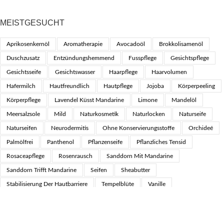
MEISTGESUCHT
Aprikosenkernöl
Aromatherapie
Avocadoöl
Brokkolisamenöl
Duschzusatz
Entzündungshemmend
Fusspflege
Gesichtspflege
Gesichtsseife
Gesichtswasser
Haarpflege
Haarvolumen
Hafermilch
Hautfreundlich
Hautpflege
Jojoba
Körperpeeling
Körperpflege
Lavendel Küsst Mandarine
Limone
Mandelöl
Meersalzsole
Mild
Naturkosmetik
Naturlocken
Naturseife
Naturseifen
Neurodermitis
Ohne Konservierungsstoffe
Orchideé
Palmölfrei
Panthenol
Pflanzenseife
Pflanzliches Tensid
Rosaceapflege
Rosenrausch
Sanddorn Mit Mandarine
Sanddorn Trifft Mandarine
Seifen
Sheabutter
Stabilisierung Der Hautbarriere
Tempelblüte
Vanille
Vanille Streift Sandelholz
Vegan
RECHTLICHES