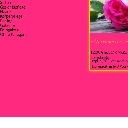
Seifen
Gesichtspflege
Haare
Körperpflege
Peeling
Gutschein
Fotogalerie
Ohne Kategorie
Rosenwasser mi
12,90
€
incl. 19% MwSt.
Ingredients
zzgl.
4,90€ Versandko
Lieferzeit:
in 6-8 Wer