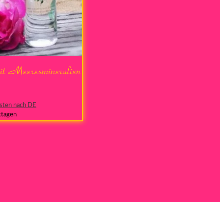
t Meeresmineralien
sten nach DE
ktagen