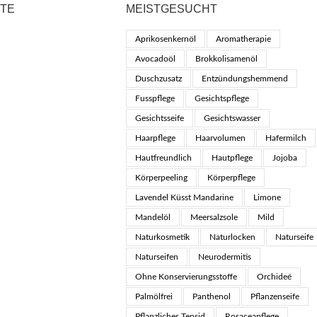
KTE
MEISTGESUCHT
Aprikosenkernöl
Aromatherapie
Avocadoöl
Brokkolisamenöl
Duschzusatz
Entzündungshemmend
Fusspflege
Gesichtspflege
Gesichtsseife
Gesichtswasser
Haarpflege
Haarvolumen
Hafermilch
Hautfreundlich
Hautpflege
Jojoba
Körperpeeling
Körperpflege
Lavendel Küsst Mandarine
Limone
Mandelöl
Meersalzsole
Mild
Naturkosmetik
Naturlocken
Naturseife
Naturseifen
Neurodermitis
Ohne Konservierungsstoffe
Orchideé
Palmölfrei
Panthenol
Pflanzenseife
Pflanzliches Tensid
Rosaceapflege