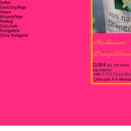
Seifen
Gesichtspflege
Haare
Körperpflege
Peeling
Gutschein
Fotogalerie
Ohne Kategorie
Neroliwasser
(Orangenblüten
12,00
€
incl. 19% MwSt.
Ingredients
zzgl.
4,90€ Versandko
Lieferzeit:
4-6 Werkt