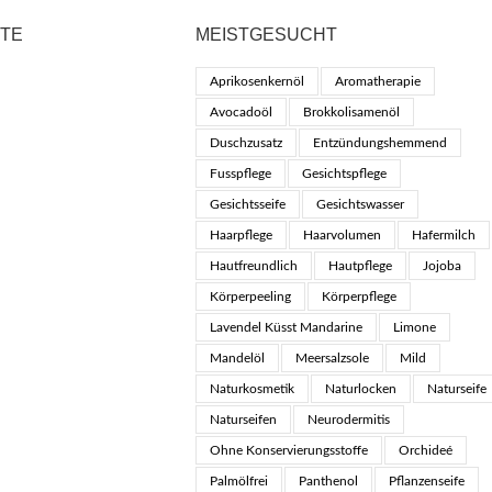
KTE
MEISTGESUCHT
Aprikosenkernöl
Aromatherapie
Avocadoöl
Brokkolisamenöl
Duschzusatz
Entzündungshemmend
Fusspflege
Gesichtspflege
Gesichtsseife
Gesichtswasser
Haarpflege
Haarvolumen
Hafermilch
Hautfreundlich
Hautpflege
Jojoba
Körperpeeling
Körperpflege
Lavendel Küsst Mandarine
Limone
Mandelöl
Meersalzsole
Mild
Naturkosmetik
Naturlocken
Naturseife
Naturseifen
Neurodermitis
Ohne Konservierungsstoffe
Orchideé
Palmölfrei
Panthenol
Pflanzenseife