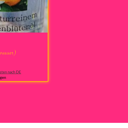
wasser)
sten nach DE
agen