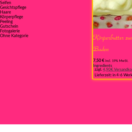
Seifen
Gesichtspflege
Haare
Körperpflege
Peeling
Gutschein
Fotogalerie
Körperbutter z
Ohne Kategorie
Baden
7,50
€
incl. 19% MwSt.
Ingredients
zzgl.
4,90€ Versandko
Lieferzeit:
in 4-6 Wer