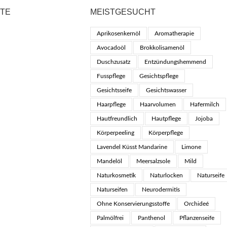
KTE
MEISTGESUCHT
Aprikosenkernöl
Aromatherapie
Avocadoöl
Brokkolisamenöl
Duschzusatz
Entzündungshemmend
Fusspflege
Gesichtspflege
Gesichtsseife
Gesichtswasser
Haarpflege
Haarvolumen
Hafermilch
Hautfreundlich
Hautpflege
Jojoba
Körperpeeling
Körperpflege
Lavendel Küsst Mandarine
Limone
Mandelöl
Meersalzsole
Mild
Naturkosmetik
Naturlocken
Naturseife
Naturseifen
Neurodermitis
Ohne Konservierungsstoffe
Orchideé
Palmölfrei
Panthenol
Pflanzenseife