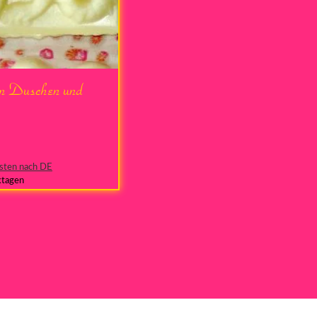
um Duschen und
sten nach DE
ktagen