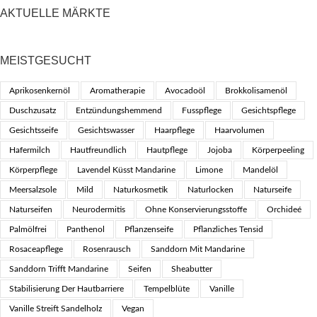
AKTUELLE MÄRKTE
MEISTGESUCHT
Aprikosenkernöl
Aromatherapie
Avocadoöl
Brokkolisamenöl
Duschzusatz
Entzündungshemmend
Fusspflege
Gesichtspflege
Gesichtsseife
Gesichtswasser
Haarpflege
Haarvolumen
Hafermilch
Hautfreundlich
Hautpflege
Jojoba
Körperpeeling
Körperpflege
Lavendel Küsst Mandarine
Limone
Mandelöl
Meersalzsole
Mild
Naturkosmetik
Naturlocken
Naturseife
Naturseifen
Neurodermitis
Ohne Konservierungsstoffe
Orchideé
Palmölfrei
Panthenol
Pflanzenseife
Pflanzliches Tensid
Rosaceapflege
Rosenrausch
Sanddorn Mit Mandarine
Sanddorn Trifft Mandarine
Seifen
Sheabutter
Stabilisierung Der Hautbarriere
Tempelblüte
Vanille
Vanille Streift Sandelholz
Vegan