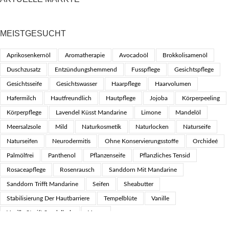
MEISTGESUCHT
Aprikosenkernöl
Aromatherapie
Avocadoöl
Brokkolisamenöl
Duschzusatz
Entzündungshemmend
Fusspflege
Gesichtspflege
Gesichtsseife
Gesichtswasser
Haarpflege
Haarvolumen
Hafermilch
Hautfreundlich
Hautpflege
Jojoba
Körperpeeling
Körperpflege
Lavendel Küsst Mandarine
Limone
Mandelöl
Meersalzsole
Mild
Naturkosmetik
Naturlocken
Naturseife
Naturseifen
Neurodermitis
Ohne Konservierungsstoffe
Orchideé
Palmölfrei
Panthenol
Pflanzenseife
Pflanzliches Tensid
Rosaceapflege
Rosenrausch
Sanddorn Mit Mandarine
Sanddorn Trifft Mandarine
Seifen
Sheabutter
Stabilisierung Der Hautbarriere
Tempelblüte
Vanille
Vanille Streift Sandelholz
Vegan