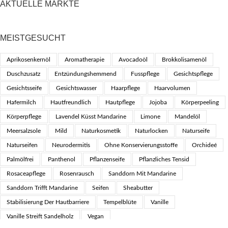
AKTUELLE MÄRKTE
MEISTGESUCHT
Aprikosenkernöl
Aromatherapie
Avocadoöl
Brokkolisamenöl
Duschzusatz
Entzündungshemmend
Fusspflege
Gesichtspflege
Gesichtsseife
Gesichtswasser
Haarpflege
Haarvolumen
Hafermilch
Hautfreundlich
Hautpflege
Jojoba
Körperpeeling
Körperpflege
Lavendel Küsst Mandarine
Limone
Mandelöl
Meersalzsole
Mild
Naturkosmetik
Naturlocken
Naturseife
Naturseifen
Neurodermitis
Ohne Konservierungsstoffe
Orchideé
Palmölfrei
Panthenol
Pflanzenseife
Pflanzliches Tensid
Rosaceapflege
Rosenrausch
Sanddorn Mit Mandarine
Sanddorn Trifft Mandarine
Seifen
Sheabutter
Stabilisierung Der Hautbarriere
Tempelblüte
Vanille
Vanille Streift Sandelholz
Vegan