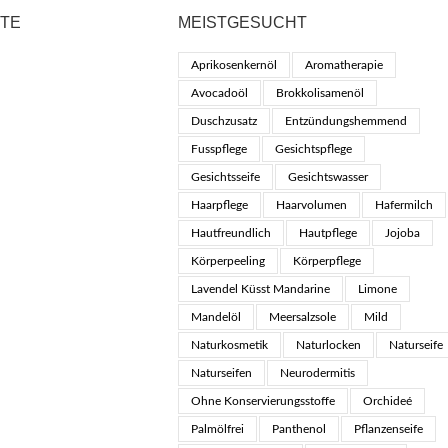
KTE
MEISTGESUCHT
Aprikosenkernöl
Aromatherapie
Avocadoöl
Brokkolisamenöl
Duschzusatz
Entzündungshemmend
Fusspflege
Gesichtspflege
Gesichtsseife
Gesichtswasser
Haarpflege
Haarvolumen
Hafermilch
Hautfreundlich
Hautpflege
Jojoba
Körperpeeling
Körperpflege
Lavendel Küsst Mandarine
Limone
Mandelöl
Meersalzsole
Mild
Naturkosmetik
Naturlocken
Naturseife
Naturseifen
Neurodermitis
Ohne Konservierungsstoffe
Orchideé
Palmölfrei
Panthenol
Pflanzenseife