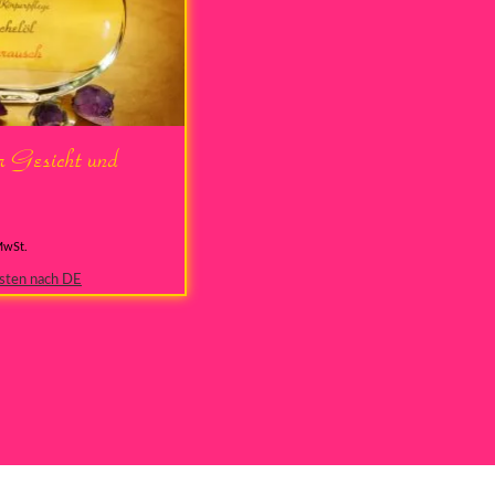
r Gesicht und
MwSt.
sten nach DE