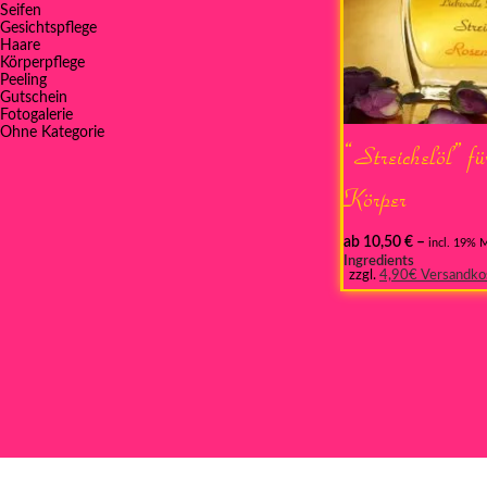
Seifen
Gesichtspflege
Haare
Körperpflege
Peeling
Gutschein
Fotogalerie
Ohne Kategorie
“Streichelöl” fü
Körper
ab
10,50
€
–
incl. 19% 
Ingredients
zzgl.
4,90€ Versandko