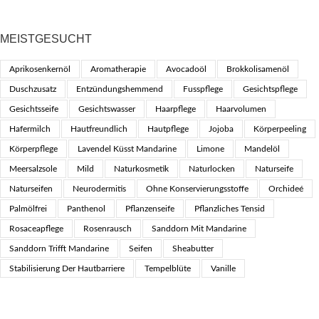
MEISTGESUCHT
Aprikosenkernöl
Aromatherapie
Avocadoöl
Brokkolisamenöl
Duschzusatz
Entzündungshemmend
Fusspflege
Gesichtspflege
Gesichtsseife
Gesichtswasser
Haarpflege
Haarvolumen
Hafermilch
Hautfreundlich
Hautpflege
Jojoba
Körperpeeling
Körperpflege
Lavendel Küsst Mandarine
Limone
Mandelöl
Meersalzsole
Mild
Naturkosmetik
Naturlocken
Naturseife
Naturseifen
Neurodermitis
Ohne Konservierungsstoffe
Orchideé
Palmölfrei
Panthenol
Pflanzenseife
Pflanzliches Tensid
Rosaceapflege
Rosenrausch
Sanddorn Mit Mandarine
Sanddorn Trifft Mandarine
Seifen
Sheabutter
Stabilisierung Der Hautbarriere
Tempelblüte
Vanille
Vanille Streift Sandelholz
Vegan
RECHTLICHES