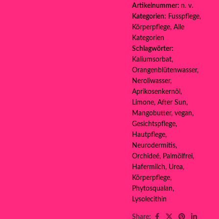
Artikelnummer:
n. v.
Kategorien:
Fusspflege
,
Körperpflege
,
Alle
Kategorien
Schlagwörter:
Kaliumsorbat
,
Orangenblütenwasser
,
Neroliwasser
,
Aprikosenkernöl
,
Limone
,
After Sun
,
Mangobutter
,
vegan
,
Gesichtspflege
,
Hautpflege
,
Neurodermitis
,
Orchideé
,
Palmölfrei
,
Hafermilch
,
Urea
,
Körperpflege
,
Phytosqualan
,
Lysolecithin
Share: