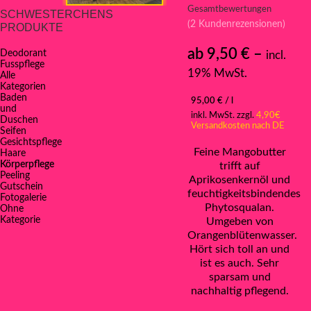
Gesamtbewertungen
SCHWESTERCHENS
(
2
Kundenrezensionen)
PRODUKTE
ab
9,50
€
–
Deodorant
incl.
Fusspflege
19% MwSt.
Alle
Kategorien
Baden
95,00
€
/
l
und
inkl. MwSt.
zzgl.
4,90€
Duschen
Versandkosten nach DE
Seifen
Gesichtspflege
Feine Mangobutter
Haare
Körperpflege
trifft auf
Peeling
Aprikosenkernöl und
Gutschein
feuchtigkeitsbindendes
Fotogalerie
Phytosqualan.
Ohne
Kategorie
Umgeben von
Orangenblütenwasser.
Hört sich toll an und
ist es auch. Sehr
sparsam und
nachhaltig pflegend.