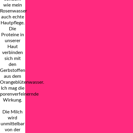
wie mein
Rosenwasser
auch echte
Hautpflege.
Die
Proteine in
unserer
Haut
verbinden
sich mit
den
Gerbstoffen
aus dem
Orangeblütenwasser.
Ich mag die
porenverfeinernde
Wirkung.
Die Milch
wird
unmittelbar
von der