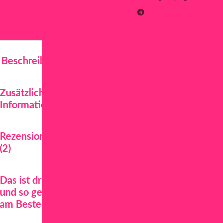
Beschreibung
Zusätzliche
Informationen
Rezensionen
(2)
Das ist drin
und so geht´s
am Besten