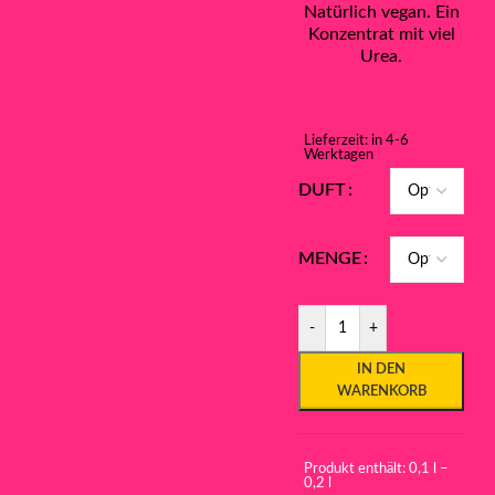
Natürlich vegan. Ein
Konzentrat mit viel
Urea.
Lieferzeit:
in 4-6
Werktagen
DUFT
MENGE
-
+
IN DEN
WARENKORB
Produkt enthält: 0,1
l
–
0,2
l