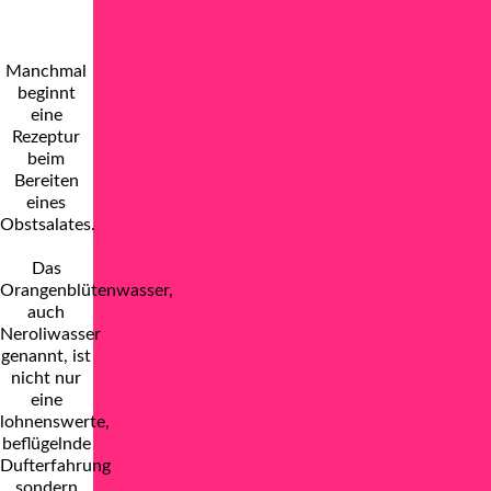
Manchmal
beginnt
eine
Rezeptur
beim
Bereiten
eines
Obstsalates.
Das
Orangenblütenwasser,
auch
Neroliwasser
genannt, ist
nicht nur
eine
lohnenswerte,
beflügelnde
Dufterfahrung
sondern