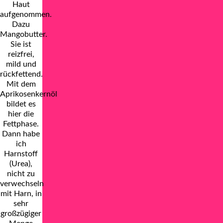
Haut
aufgenommen.
Dazu
Mangobutter.
Sie ist
reizfrei,
mild und
rückfettend.
Mit dem
Aprikosenkernöl
bildet es
hier die
Fettphase.
Dann habe
ich
Harnstoff
(Urea),
nicht zu
verwechseln
mit Harn, in
sehr
großzügiger